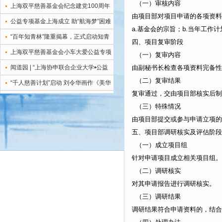
（一）审核内容
目”一周年暨公益捐赠仪式成功举办
上海双平慈善基金会纪念建党100周年
由项目部对项目申请的各项资料
系列活动
公益专项基金上海成立 助“航海梦”困难
a.基金会的宗旨；b.当年工作计
群体成长为海事精英
“百年知青林”隆重揭幕，正式启动知青
四、项目复审阶段
关爱公益服务！
上海双平慈善基金会小车大爱公益专项
（一）复审内容
基金成立
闻道园 | “上海协申联合企业大学•公益
由副秘书长检查各项资料完备性
（二）复审结果
创新学院”成立！
“千人慈善计划”启动 刘令华画作《美华
复审通过，交由项目部核实后制
天使》揭幕
（三）特殊情况
由项目部提交或参与申请立项的
五、项目部调研核实及评估阶段
（一）成立项目组
针对申请项目成立相关项目组。
（二）调研核实
对其申请报告进行调研核实。
（三）调研结果
调研结果符合申请资料的，结合